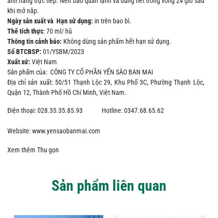
ánh nắng trực tiếp. Nên bảo quản lạnh và dùng hết trong vòng 24 giờ sau
khi mở nắp.
Ngày sản xuất
và
Hạn sử dụng:
in
trên bao bì
.
Thể tích thực
:
70 ml/ hũ
Thông tin cảnh báo:
Không dùng sản phẩm hết hạn sử dụng.
Số
BTCBSP
:
0
1/YSBM/2023
Xuất xứ:
Việt Nam
Sản phẩm của:
CÔNG TY CỔ PHẦN YẾN SÀO BAN MAI
Địa chỉ sản xuất: 50/51 Thạnh Lộc 29, Khu Phố 3C, Phường Thạnh Lộc,
Quận 12, Thành Phố Hồ Chí Minh, Việt Nam.
Điện thoại:
028.35.35.85.93
Hotline: 0347.68.65.62
Website: www.yensaobanmai.com
Xem thêm
Thu gọn
Sản phẩm liên quan