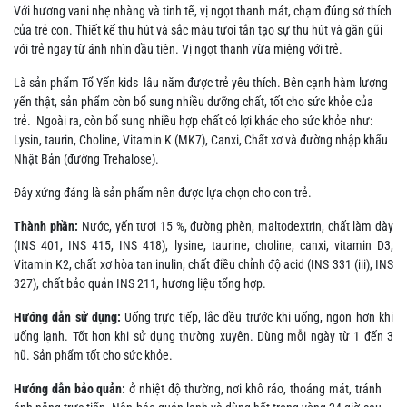
Với hương vani nhẹ nhàng và tinh tế, vị ngọt thanh mát, chạm đúng sở thích
của trẻ con. Thiết kế thu hút và sắc màu tươi tắn tạo sự thu hút và gần gũi
với trẻ ngay từ ánh nhìn đầu tiên. Vị ngọt thanh vừa miệng với trẻ.
Là sản phẩm Tổ Yến kids lâu năm được trẻ yêu thích. Bên cạnh hàm lượng
yến thật, sản phẩm còn bổ sung nhiều dưỡng chất, tốt cho sức khỏe của
trẻ. Ngoài ra, còn bổ sung nhiều hợp chất có lợi khác cho sức khỏe như:
Lysin, taurin, Choline, Vitamin K (MK7), Canxi, Chất xơ và đường nhập khẩu
Nhật Bản (đường Trehalose).
Đây xứng đáng là sản phẩm nên được lựa chọn cho con trẻ.
Thành
phần
:
Nước, yến tươi 15 %, đường phèn, maltodextrin, chất làm dày
(INS 401, INS 415, INS 418), lysine, taurine, choline, canxi, vitamin D3,
Vitamin K2, chất xơ hòa tan inulin, chất điều chỉnh độ acid (INS 331 (iii), INS
327), chất bảo quản INS 211, hương liệu tổng hợp.
Hướng dẫn sử dụng:
Uống trực tiếp, lắc đều trước khi uống, ngon hơn khi
uống lạnh. Tốt hơn khi sử dụng thường xuyên. Dùng mỗi ngày từ 1 đến 3
hũ. Sản phẩm tốt cho sức khỏe.
Hướng dẫn bảo quản:
ở nhiệt độ thường, nơi khô ráo, thoáng mát, tránh