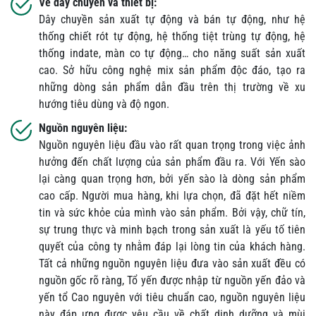
Về dây chuyền và thiết bị:
Dây chuyền sản xuất tự động và bán tự động, như hệ
thống chiết rót tự động, hệ thống tiệt trùng tự động, hệ
thống indate, màn co tự động… cho năng suất sản xuất
cao. Sở hữu công nghệ mix sản phẩm độc đáo, tạo ra
những dòng sản phẩm dẫn đầu trên thị trường về xu
hướng tiêu dùng và độ ngon.
Nguồn nguyên liệu:
Nguồn nguyên liệu đầu vào rất quan trọng trong việc ảnh
hưởng đến chất lượng của sản phẩm đầu ra. Với Yến sào
lại càng quan trọng hơn, bởi yến sào là dòng sản phẩm
cao cấp. Người mua hàng, khi lựa chọn, đã đặt hết niềm
tin và sức khỏe của mình vào sản phẩm. Bởi vậy, chữ tín,
sự trung thực và minh bạch trong sản xuất là yếu tố tiên
quyết của công ty nhằm đáp lại lòng tin của khách hàng.
Tất cả những nguồn nguyên liệu đưa vào sản xuất đều có
nguồn gốc rõ ràng, Tổ yến được nhập từ nguồn yến đảo và
yến tổ Cao nguyên với tiêu chuẩn cao, nguồn nguyên liệu
này đáp ưng được yêu cầu về chất dinh dưỡng và mùi