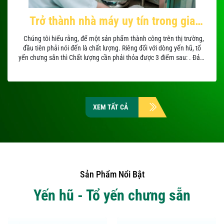
Trở thành nhà máy uy tín trong gia
công yến hũ cho nhiều thương hiệu nổi
Chúng tôi hiểu rằng, để một sản phẩm thành công trên thị trường,
đầu tiên phải nói đến là chất lượng. Riêng đối với dòng yến hũ, tổ
tiếng
yến chưng sẵn thì Chất lượng cần phải thỏa được 3 điểm sau: . Đảm
bảo hàm lượng yến công bố, được bổ...
XEM TẤT CẢ
Sản Phẩm Nổi Bật
Yến hũ - Tổ yến chưng sẵn