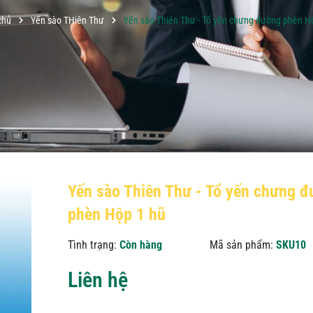
chủ
Yến sào THiên Thư
Yến sào Thiên Thư - Tổ yến chưng đường phèn H
Yến sào Thiên Thư - Tổ yến chưng 
phèn Hộp 1 hũ
Tình trạng:
Còn hàng
Mã sản phẩm:
SKU10
Liên hệ