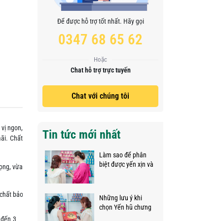
Để được hỗ trợ tốt nhất. Hãy gọi
0347 68 65 62
Hoặc
Chat hỗ trợ trực tuyến
Chat với chúng tôi
 vị ngon,
Tin tức mới nhất
ãi. Chất
Làm sao để phân
biệt được yến xịn và
ọng, vừa
yến dỏm?
 chất bảo
Những lưu ý khi
chọn Yến hũ chưng
sẵn làm quà tặng.
 đến 3