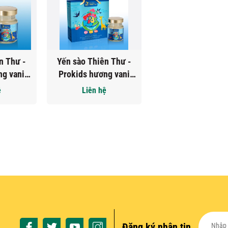
n Thư -
Yến sào Thiên Thư -
ng vani
Prokids hương vani
hũ
Hộp tiết kiệm 6 hũ
ệ
Liên hệ
Đăng ký nhận tin