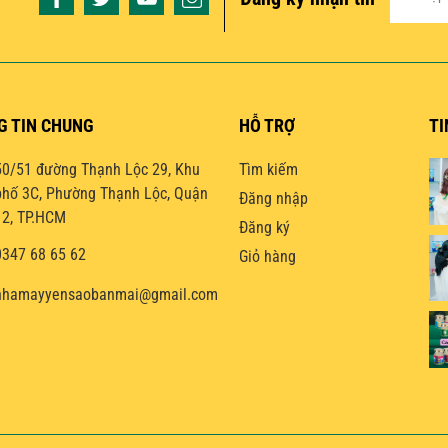
G TIN CHUNG
HỖ TRỢ
TI
50/51 đường Thạnh Lộc 29, Khu
Tìm kiếm
phố 3C, Phường Thạnh Lộc, Quận
Đăng nhập
12, TP.HCM
Đăng ký
0347 68 65 62
Giỏ hàng
nhamayyensaobanmai@gmail.com