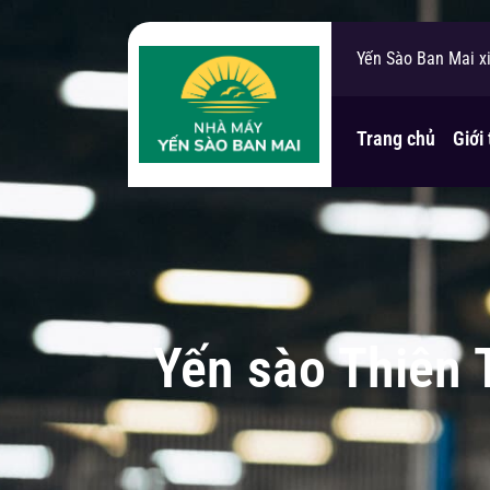
Yến Sào Ban Mai x
Bạn cần hỗ trợ?
Trang chủ
Giới 
Yến sào Thiên 