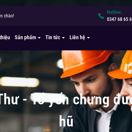
Hotline:
in chào!
0347 68 65 6
thiệu
Sản phẩm
Tin tức
Liên hệ
Thư - Tổ yến chưng đ
hũ