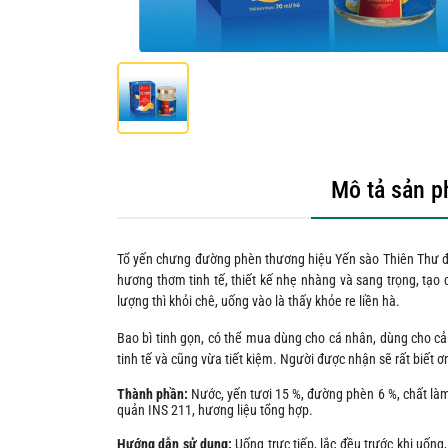
Mô tả sản 
Tổ yến chưng đường phèn thương hiệu Yến sào Thiên Thư đượ
hương thơm tinh tế, thiết kế nhẹ nhàng và sang trọng, tạo
lượng thì khỏi chê, uống vào là thấy khỏe re liền hà.
Bao bì tinh gọn, có thể mua dùng cho cá nhân, dùng cho c
tinh tế và cũng vừa tiết kiệm. Người được nhận sẽ rất biết 
Thành
phần
:
Nước, yến tươi 15 %, đường phèn 6 %, chất làm d
quản INS 211, hương liệu tổng hợp.
Hướng dẫn sử dụng:
Uống trực tiếp, lắc đều trước khi uốn