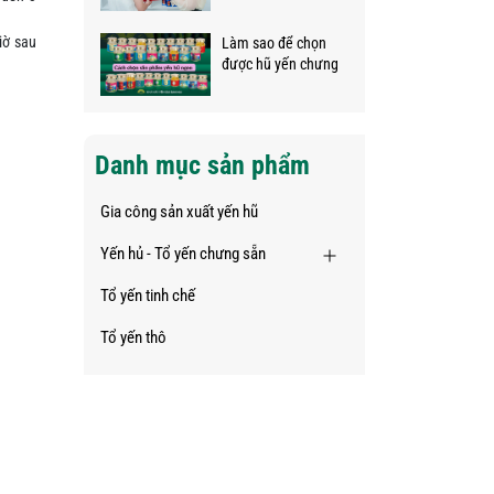
iờ sau
Làm sao để chọn
được hũ yến chưng
có vị ngon?
Danh mục sản phẩm
Gia công sản xuất yến hũ
Yến hủ - Tổ yến chưng sẵn
Tổ yến tinh chế
Tổ yến thô