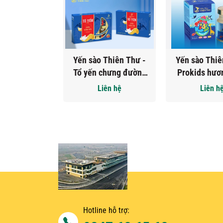
Yến sào Thiên Thư -
Yến sào Thiê
Tổ yến chưng đường
Prokids hươ
phèn Hộp quà tặng 6
Hộp 1 
Liên hệ
Liên h
hũ
Hotline hỗ trợ: