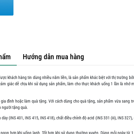
phẩm
Hướng dẫn mua hàng
c khách hàng tin dùng nhiều năm liền, là sản phẩm khác biệt với thị trường bởi
 cảm giác dễ chịu khi sử dụng sản phẩm, làm cho thực khách uống 1 lần là nhớ m
ả gia đình hoặc làm quà tặng. Với cách dùng cho quà tặng, sản phẩm vừa sang tr
ơn người tặng quà.
ày (INS 401, INS 415, INS 418), chất điều chỉnh độ acid (INS 331 (iii), INS 327),
g, ngon hơn khi uống lạnh. Tốt hơn khi sử dụng thường xuyên. Dùng mỗi ngày từ 1