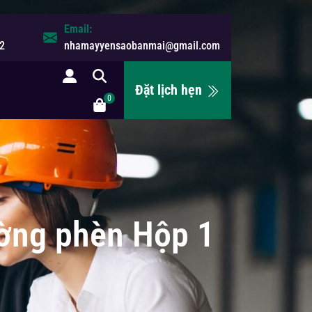
Email:
2
nhamayyensaobanmai@gmail.com
Đặt lịch hẹn
0
ường phèn Hộp 1