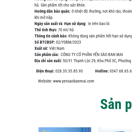
hũ. Sản phẩm tốt cho sức khỏe.
Hướng dẫn bảo quản:
ở nhiệt độ thường, nơi khô ráo, thoá
khi mở nắp.
Ngày sản xuất
và
Hạn sử dụng:
in
trên bao bì
.
Thể tích thực
:
70 ml/ hũ
Thông tin cảnh báo:
Không dùng sản phẩm hết hạn sử dụng
Số
BTCBSP
:
0
2/YSBM/2023
Xuất xứ:
Việt Nam
Sản phẩm của:
CÔNG TY CỔ PHẦN YẾN SÀO BAN MAI
Địa chỉ sản xuất:
50/51 Thạnh Lộc 29, Khu Phố 3C, Phường 
Điện thoại:
028.35.35.85.93
Hotline:
0347.68.65.6
Website:
www.yensaobanmai.com
Sản p