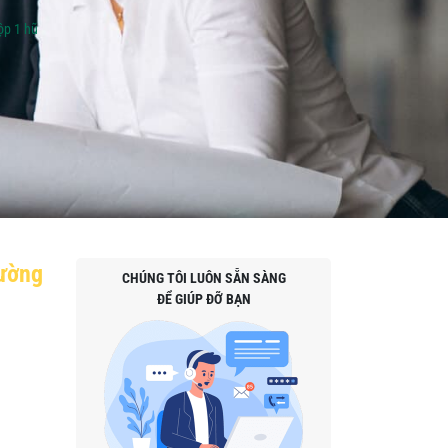
ộp 1 hũ
đường
CHÚNG TÔI LUÔN SẴN SÀNG
ĐỂ GIÚP ĐỠ BẠN